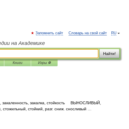
Запомнить сайт
Словарь на свой сайт
RU
едии на Академике
Найти!
Книги
Игры ⚽
каленность, закалка, стойкость ВЫНОСЛИВЫЙ,
 стожильный, стойкий, разг. сниж. сносливый …