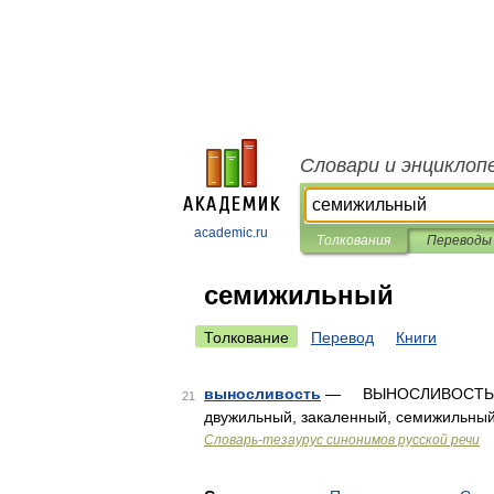
Словари и энциклоп
academic.ru
Толкования
Переводы
семижильный
Толкование
Перевод
Книги
выносливость
— ВЫНОСЛИВОСТЬ, за
21
двужильный, закаленный, семижильный,
Словарь-тезаурус синонимов русской речи