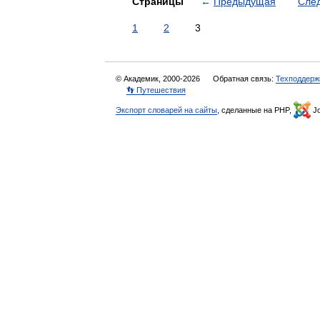
Страницы
←
Предыдущая
Сле
1
2
3
© Академик, 2000-2026
Обратная связь:
Техподдерж
👣 Путешествия
Экспорт словарей на сайты
, сделанные на PHP,
Jo