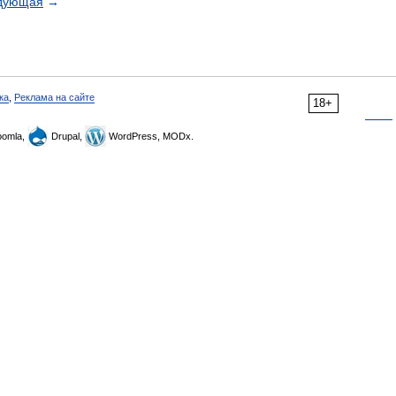
дующая
→
ка
,
Реклама на сайте
18+
omla,
Drupal,
WordPress, MODx.